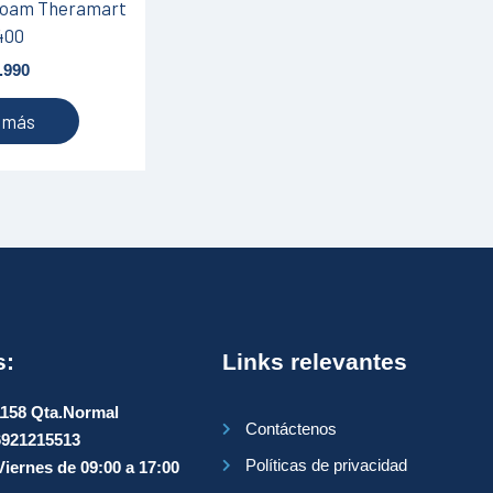
foam Theramart
400
.990
 más
s:
Links relevantes
1158 Qta.Normal
Contáctenos
6921215513
Políticas de privacidad
iernes de 09:00 a 17:00