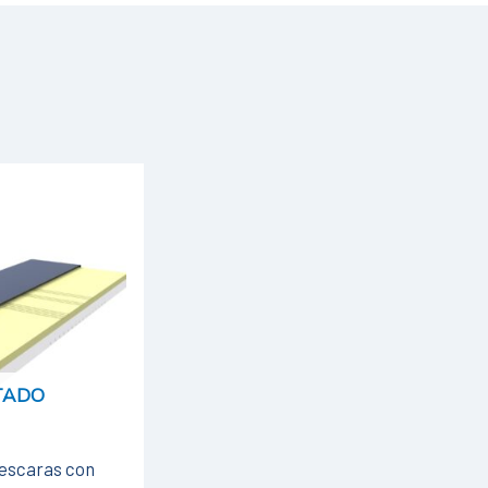
TADO
iescaras con