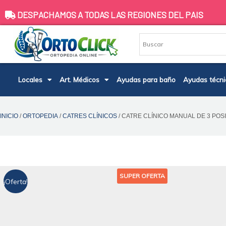
Ir
DESPACHAMOS A TODAS LAS REGIONES DEL PAIS
al
contenido
Locales
Art. Médicos
Ayudas para baño
Ayudas técni
INICIO
/
ORTOPEDIA
/
CATRES CLÍNICOS
/ CATRE CLÍNICO MANUAL DE 3 POS
SUPER OFERTA
¡Oferta!