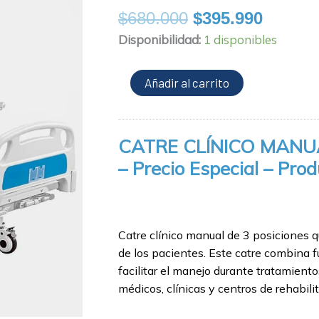
El
El
$
680.000
$
395.990
precio
precio
Catre
Disponibilidad:
1 disponibles
original
actual
clínico
era:
es:
manual
Añadir al carrito
$680.000.
$395.9
de
3
posiciones
CATRE CLÍNICO MANU
-
Precio
– Precio Especial – Prod
Especial
⠀
-
Producto
de
Catre clínico manual de 3 posiciones q
Exhibición
de los pacientes. Este catre combina 
cantidad
facilitar el manejo durante tratamien
médicos, clínicas y centros de rehabili