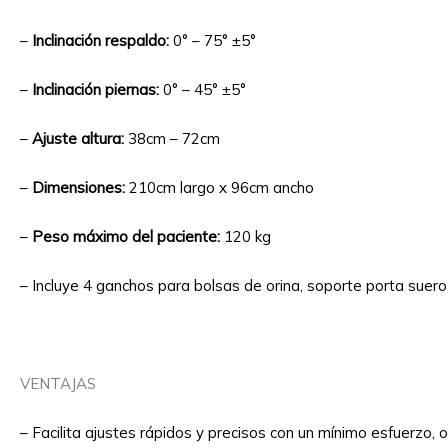
–
Inclinación respaldo:
0° – 75° ±5°
–
Inclinación piernas:
0° – 45° ±5°
–
Ajuste altura:
38cm – 72cm
–
Dimensiones:
210cm largo x 96cm ancho
–
Peso máximo del paciente:
120 kg
– Incluye 4 ganchos para bolsas de orina, soporte porta suero
VENTAJAS
– Facilita ajustes rápidos y precisos con un mínimo esfuerzo,