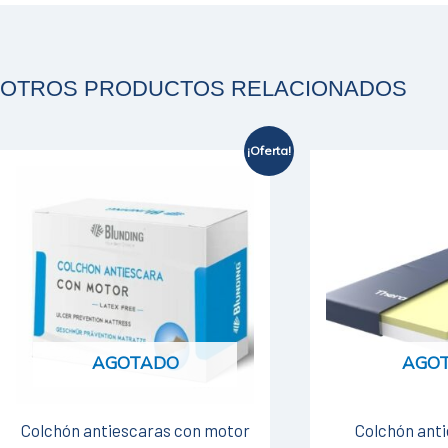
OTROS PRODUCTOS RELACIONADOS
¡Oferta!
El
El
precio
precio
original
actual
era:
es:
$42.990.
$39.900.
AGOTADO
AGO
Colchón antiescaras con motor
Colchón ant