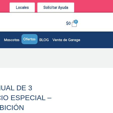
Locales
Solicitar Ayuda
Carrito
0
$
0
Ofertas
Mascotas
BLOG
Venta de Garage
UAL DE 3
IO ESPECIAL –
BICIÓN