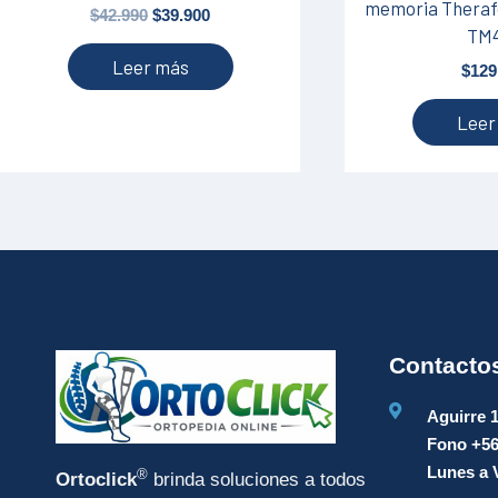
memoria Thera
$
42.990
$
39.900
TM
Leer más
$
129
Leer
Contacto
Aguirre 
Fono +5
Lunes a V
®
Ortoclick
brinda soluciones a todos