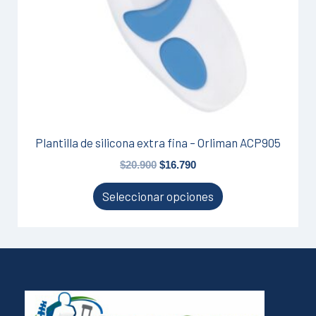
pueden
elegir
en
la
página
de
producto
Plantilla de silicona extra fina – Orliman ACP905
$
20.900
$
16.790
Seleccionar opciones