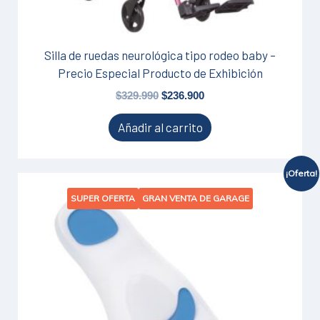
Silla de ruedas neurológica tipo rodeo baby –
Precio Especial Producto de Exhibición
$
329.990
$
236.900
Añadir al carrito
¡Oferta!
El
El
Este
SUPER OFERTA
GRAN VENTA DE GARAGE
precio
precio
producto
original
actual
tiene
era:
es:
$20.900.
$16.790.
múltiples
variantes.
Las
opciones
se