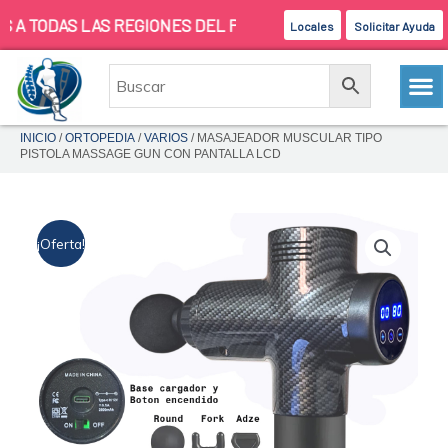
Ir
TODAS LAS REGIONES DEL PAIS
Locales
Solicitar Ayuda
al
contenido
INICIO
/
ORTOPEDIA
/
VARIOS
/ MASAJEADOR MUSCULAR TIPO
PISTOLA MASSAGE GUN CON PANTALLA LCD
¡Oferta!