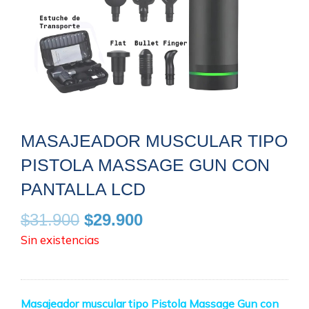
MASAJEADOR MUSCULAR TIPO
PISTOLA MASSAGE GUN CON
PANTALLA LCD
El
El
$
31.900
$
29.900
precio
precio
Sin existencias
original
actual
era:
es:
$31.900.
$29.900.
Masajeador muscular tipo Pistola Massage Gun con