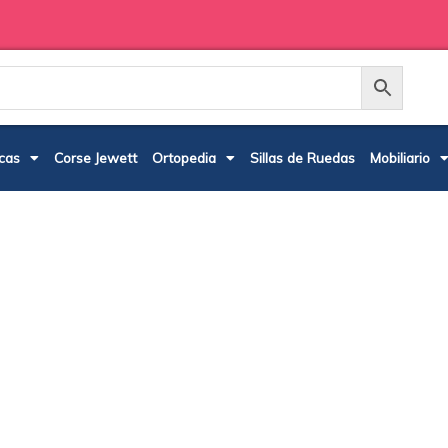
cas
Corse Jewett
Ortopedia
Sillas de Ruedas
Mobiliario
Contamos con los mejores produc
extranjero para mejorar la calida