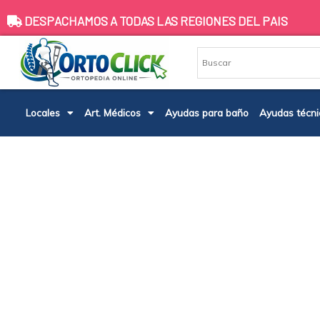
Ir
DESPACHAMOS A TODAS LAS REGIONES DEL PAIS
al
contenido
Locales
Art. Médicos
Ayudas para baño
Ayudas técni
AGUJERO