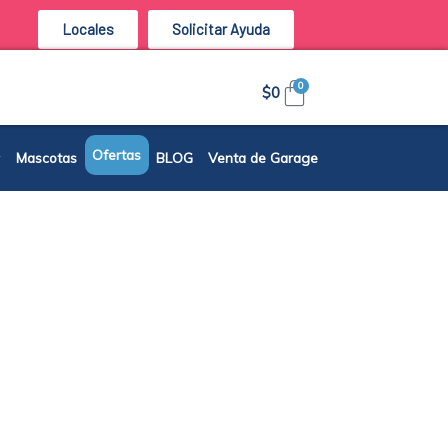
Locales
Solicitar Ayuda
Carrito
0
$
0
Ofertas
Mascotas
BLOG
Venta de Garage
tos del Mercado nacional o
d de vida de nuestros clientes.