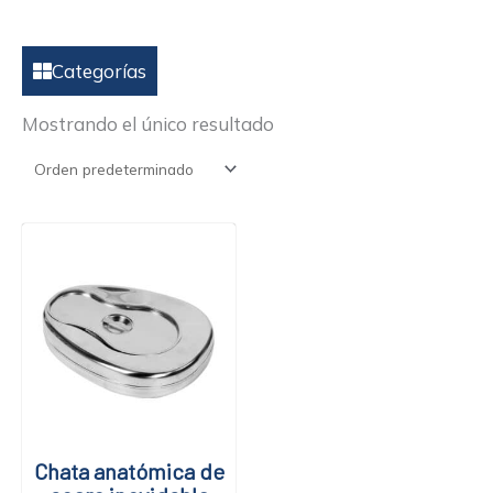
Categorías
Mostrando el único resultado
El
El
precio
precio
original
actual
era:
es:
$40.690.
$32.900.
Chata anatómica de