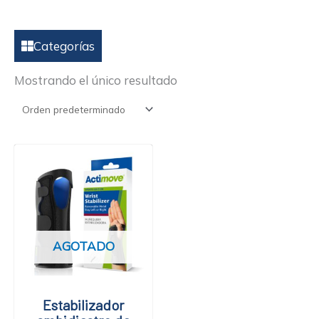
Categorías
Mostrando el único resultado
Este
producto
tiene
múltiples
variantes.
Las
AGOTADO
opciones
se
pueden
Estabilizador
elegir