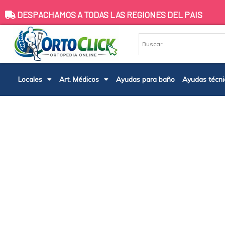
Ir
DESPACHAMOS A TODAS LAS REGIONES DEL PAIS
al
contenido
Locales
Art. Médicos
Ayudas para baño
Ayudas técni
ORINA