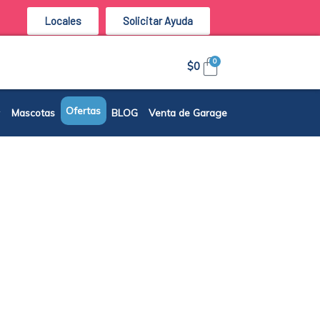
Locales
Solicitar Ayuda
Carrito
0
$
0
Ofertas
Mascotas
BLOG
Venta de Garage
tos del Mercado nacional o
d de vida de nuestros clientes.