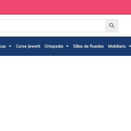
cas
Corse Jewett
Ortopedia
Sillas de Ruedas
Mobiliario
Contamos con los mejores produc
extranjero para mejorar la calida