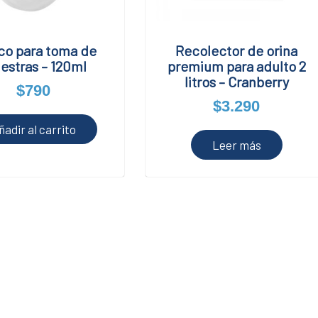
co para toma de
Recolector de orina
estras – 120ml
premium para adulto 2
litros – Cranberry
$
790
$
3.290
ñadir al carrito
Leer más