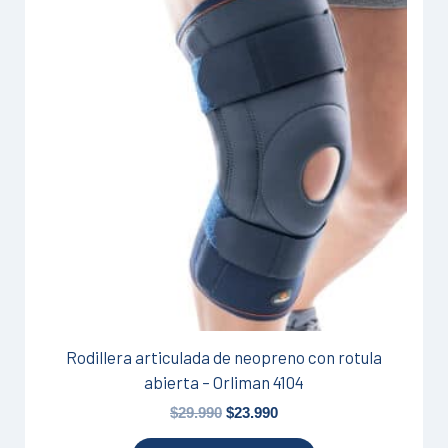
producto
original
actual
tiene
era:
es:
$29.990.
$23.990.
múltiples
variantes.
Las
opciones
se
pueden
elegir
en
la
página
de
producto
Rodillera articulada de neopreno con rotula
abierta – Orliman 4104
$
29.990
$
23.990