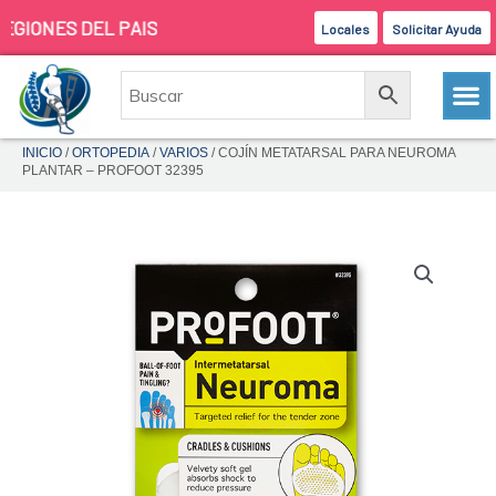
Ir
IONES DEL PAIS
Locales
Solicitar Ayuda
al
contenido
INICIO
/
ORTOPEDIA
/
VARIOS
/ COJÍN METATARSAL PARA NEUROMA
PLANTAR – PROFOOT 32395