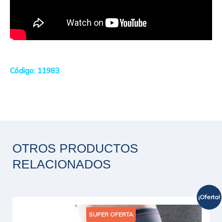
Código: 11983
OTROS PRODUCTOS
RELACIONADOS
¡Oferta!
El
El
Este
SUPER OFERTA
precio
precio