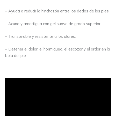
– Ayuda a reducir la hinchazón entre los dedos de los pies.
– Acuna y amortigua con gel suave de grado superior
– Transpirable y resistente a los olores.
– Detener el dolor, el hormigueo, el escozor y el ardor en la
bola del pie