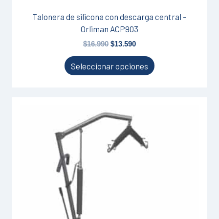
producto
Talonera de silicona con descarga central –
Orliman ACP903
$
16.990
$
13.590
Seleccionar opciones