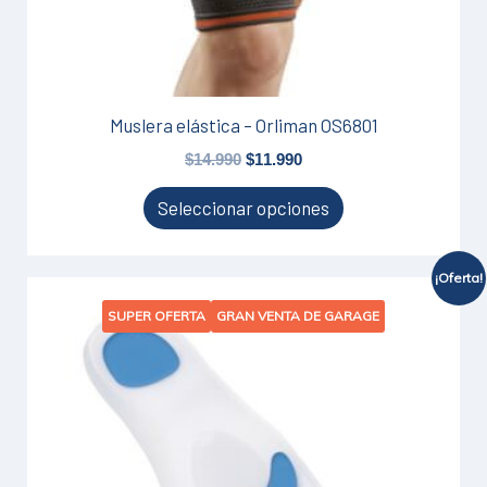
la
página
de
producto
Muslera elástica – Orliman OS6801
$
14.990
$
11.990
Seleccionar opciones
¡Oferta!
El
El
Este
SUPER OFERTA
GRAN VENTA DE GARAGE
precio
precio
producto
original
actual
tiene
era:
es:
$20.900.
$16.790.
múltiples
variantes.
Las
opciones