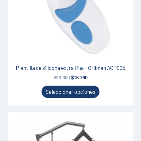
se
pueden
elegir
en
la
página
de
producto
Plantilla de silicona extra fina – Orliman ACP905
$
20.900
$
16.790
Seleccionar opciones