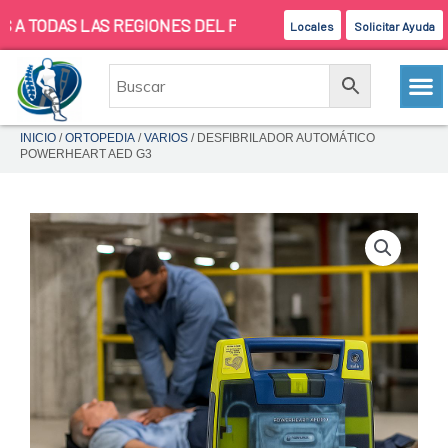
Ir
TODAS LAS REGIONES DEL PAIS
Locales
Solicitar Ayuda
al
contenido
INICIO
/
ORTOPEDIA
/
VARIOS
/ DESFIBRILADOR AUTOMÁTICO
POWERHEART AED G3