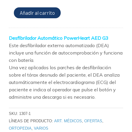
Automático
PowerHeart
Añadir al carrito
AED
G3
cantidad
Desfibrilador Automático PowerHeart AED G3
Este desfibrilador externo automatizado (DEA)
incluye una función de autocomprobación y funciona
con batería.
Una vez aplicados los parches de desfibrilación
sobre el tórax desnudo del paciente, el DEA analiza
automáticamente el electrocardiograma (ECG) del
paciente e indica al operador que pulse el botón y
administre una descarga si es necesario.
SKU:
1307-1
LÍNEAS DE PRODUCTO:
ART. MÉDICOS
,
OFERTAS
,
ORTOPEDIA
,
VARIOS