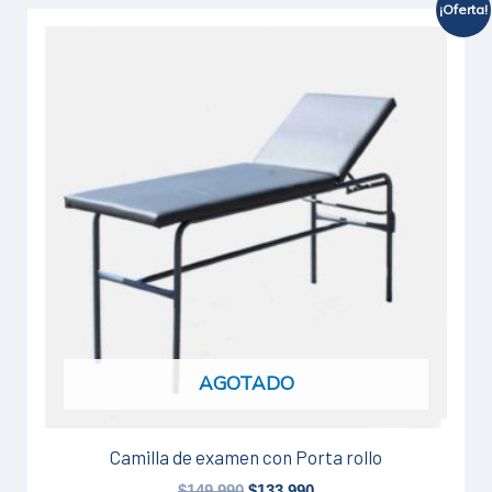
¡Oferta!
El
El
precio
precio
original
actual
era:
es:
$149.990.
$133.990.
AGOTADO
Camilla de examen con Porta rollo
$
149.990
$
133.990