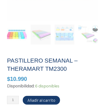
PASTILLERO SEMANAL –
THERAMART TM2300
$
10.990
Pastillero
Disponibilidad:
6 disponibles
semanal
-
Añadir al carrito
Theramart