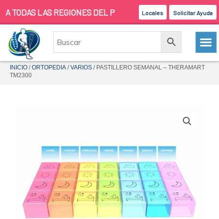
Ir
ODAS LAS REGIONES DEL PAIS
Locales
Solicitar Ayuda
al
contenido
INICIO
/
ORTOPEDIA
/
VARIOS
/ PASTILLERO SEMANAL – THERAMART
TM2300