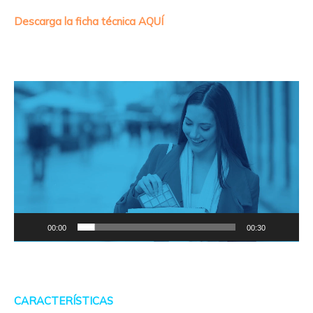
Descarga la ficha técnica AQUÍ
⠀
Reproductor
de
vídeo
00:00
00:30
⠀
CARACTERÍSTICAS