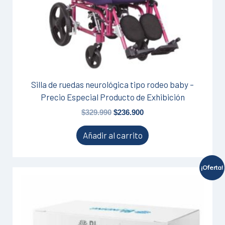
Silla de ruedas neurológica tipo rodeo baby –
Precio Especial Producto de Exhibición
$
329.990
$
236.900
Añadir al carrito
¡Oferta!
El
El
precio
precio
original
actual
era:
es:
$42.990.
$39.900.