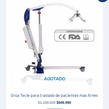
El
El
precio
precio
original
actual
era:
es:
$1.100.000.
$949.990.
AGOTADO
Grúa Tecle para traslado de pacientes mas Arnes
$
1.100.000
$
949.990