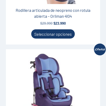
producto
Rodillera articulada de neopreno con rotula
abierta – Orliman 4104
$
29.990
$
23.990
Seleccionar opciones
¡Oferta!
El
El
precio
precio
original
actual
era:
es:
$329.990.
$236.900.