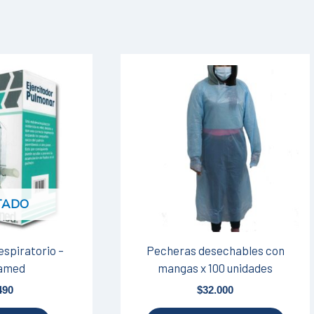
TADO
espiratorio –
Pecheras desechables con
amed
mangas x 100 unidades
490
$
32.000