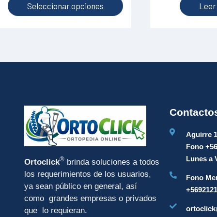
producto
Seleccionar opciones
Leer
Contacto
Aguirre 
Fono +5
Lunes a V
®
Ortoclick
brinda soluciones a todos
los requerimientos de los usuarios,
Fono Mer
ya sean público en general, así
+569212
como grandes empresas o privados
ortoclick
que lo requieran.