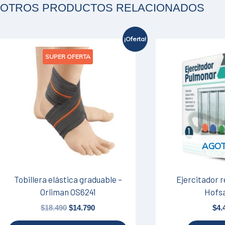
OTROS PRODUCTOS RELACIONADOS
¡Oferta!
El
El
Este
SUPER OFERTA
precio
precio
producto
original
actual
tiene
era:
es:
$18.490.
$14.790.
múltiples
variantes.
Las
opciones
se
AGO
pueden
elegir
en
Tobillera elástica graduable –
Ejercitador r
la
Orliman OS6241
Hofs
página
$
18.490
$
14.790
$
4.
de