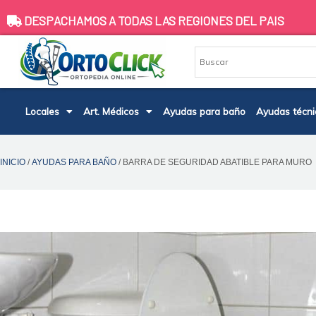
Ir
DESPACHAMOS A TODAS LAS REGIONES DEL PAIS
al
contenido
Locales
Art. Médicos
Ayudas para baño
Ayudas técni
INICIO
/
AYUDAS PARA BAÑO
/ BARRA DE SEGURIDAD ABATIBLE PARA MURO