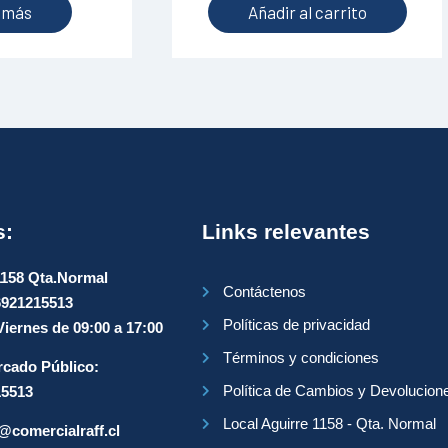
 más
Añadir al carrito
s:
Links relevantes
1158 Qta.Normal
Contáctenos
6921215513
Políticas de privacidad
iernes de 09:00 a 17:00
Términos y condiciones
cado Público:
Política de Cambios y Devolucion
15513
Local Aguirre 1158 - Qta. Normal
@comercialraff.cl