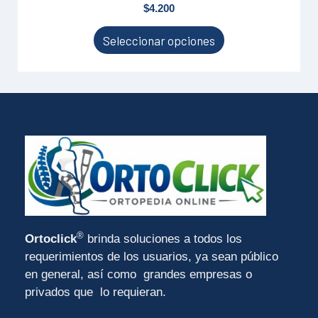
$
4.200
Las
opciones
Seleccionar opciones
se
pueden
elegir
en
la
página
de
producto
®
Ortoclick
brinda soluciones a todos los
requerimientos de los usuarios, ya sean público
en general, así como grandes empresas o
privados que lo requieran.