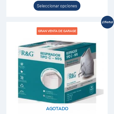
Seleccionar opciones
¡Oferta!
El
El
GRAN VENTA DE GARAGE
precio
precio
original
actual
era:
es:
$8.990.
$1.280.
AGOTADO