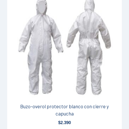
producto
tiene
múltiples
variantes.
Las
opciones
se
pueden
elegir
en
la
página
de
producto
Buzo-overol protector blanco con cierre y
capucha
$
2.390