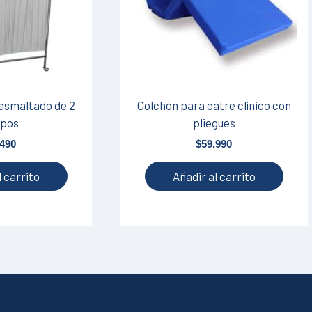
 esmaltado de 2
Colchón para catre clínico con
rpos
pliegues
.490
$
59.990
l carrito
Añadir al carrito