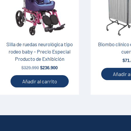
Silla de ruedas neurológica tipo
Biombo clínico
rodeo baby – Precio Especial
cue
Producto de Exhibición
$
71
$
329.990
$
236.900
Añadir a
Añadir al carrito