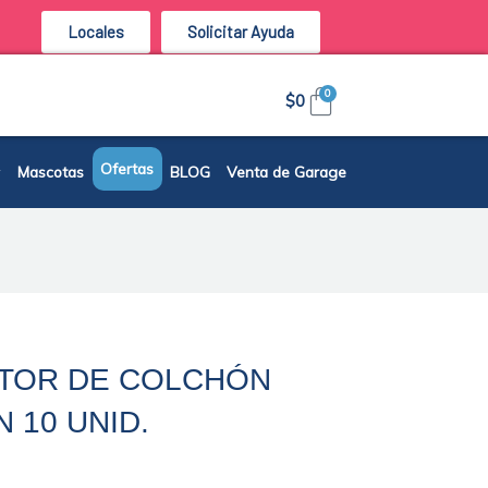
Locales
Solicitar Ayuda
Carrito
0
$
0
Ofertas
Mascotas
BLOG
Venta de Garage
CTOR DE COLCHÓN
 10 UNID.