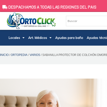
Ir
DESPACHAMOS A TODAS LAS REGIONES DEL PAIS
al
contenido
Locales
Art. Médicos
Ayudas para baño
Ayudas técni
INICIO
/
ORTOPEDIA
/
VARIOS
/ SABANILLA PROTECTOR DE COLCHÓN DMORE