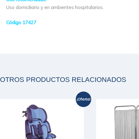
Uso domiciliario y en ambientes hospitalarios.
Código 17427
OTROS PRODUCTOS RELACIONADOS
¡Oferta!
El
El
precio
precio
original
actual
era:
es:
$329.990.
$236.900.